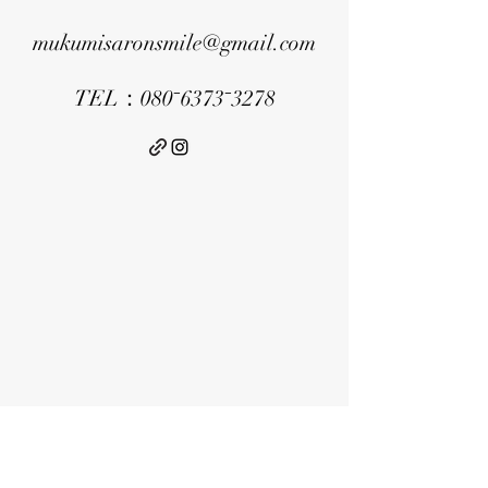
mukumisaronsmile@gmail.com
TEL：080⁻6373⁻3278